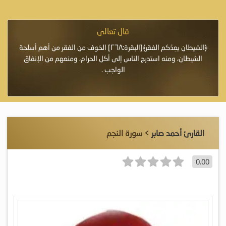
قال تعالى
فرة لأنها أغلى
﴿الشيطان يعِدُكم الفقر﴾[البقرة:٢٦٨] الخوف من الفقر من أهم أسلحة
«خَيْرُ
الشيطان، ومنه استدرج الناس إلى أكل الحرام، ومنعهم من الإنفاق
اللَّ
الواجب .
القارئ أحمد صابر
> سورة النجم
0.00