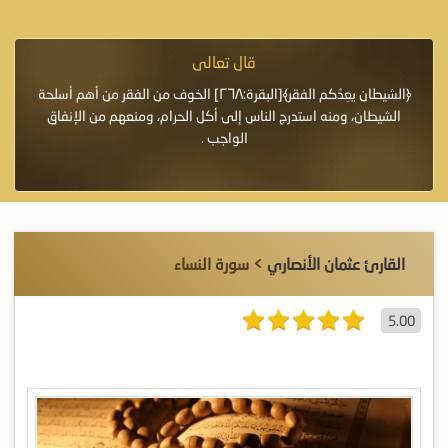
قال تعالى
فرة لأنها أغلى
﴿الشيطان يعِدُكم الفقر﴾[البقرة:٢٦٨] الخوف من الفقر من أهم أسلحة
«خَيْرُ
الشيطان، ومنه استدرج الناس إلى أكل الحرام، ومنعهم من الإنفاق
اللَّ
الواجب .
القارئ عثمان الأنصاري
> سورة النساء
5.00