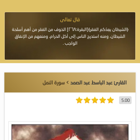
قال تعالى
فرة لأنها أغلى
﴿الشيطان يعِدُكم الفقر﴾[البقرة:٢٦٨] الخوف من الفقر من أهم أسلحة
«خَيْرُ
الشيطان، ومنه استدرج الناس إلى أكل الحرام، ومنعهم من الإنفاق
اللَّ
الواجب .
القارئ عبد الباسط عبد الصمد
> سورة النمل
5.00