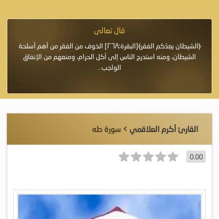
قال تعالى
فرة لأنها أغلى
﴿الشيطان يعِدُكم الفقر﴾[البقرة:٢٦٨] الخوف من الفقر من أهم أسلحة
«خَيْرُ
الشيطان، ومنه استدرج الناس إلى أكل الحرام، ومنعهم من الإنفاق
اللَّ
الواجب .
القارئ أكرم العلاقمي
> سورة طه
0.00