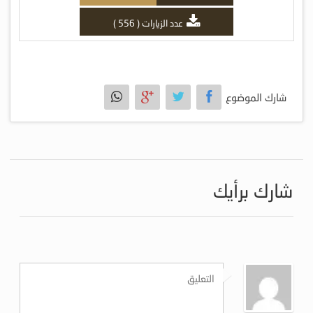
عدد الزيارات ( 556 )
شارك الموضوع
شارك برأيك