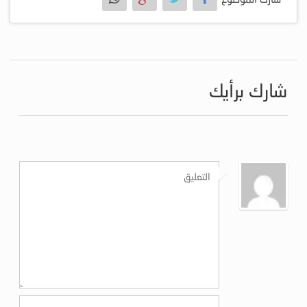
شارك برأيك