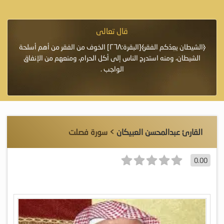
قال تعالى
فرة لأنها أغلى
﴿الشيطان يعِدُكم الفقر﴾[البقرة:٢٦٨] الخوف من الفقر من أهم أسلحة
«خَيْرُ
الشيطان، ومنه استدرج الناس إلى أكل الحرام، ومنعهم من الإنفاق
اللَّ
الواجب .
القارئ عبدالمحسن العبيكان
> سورة فصلت
0.00