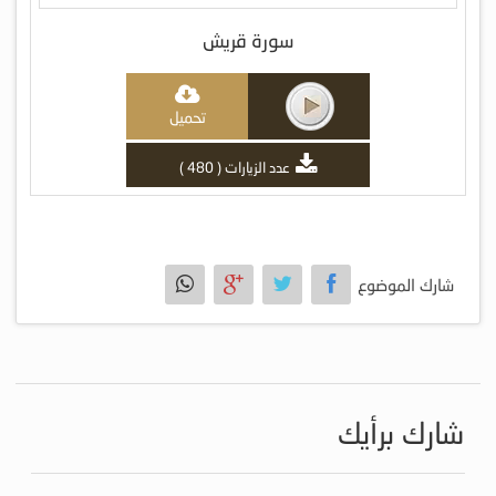
سورة قريش
تحميل
عدد الزيارات ( 480 )
شارك الموضوع
شارك برأيك