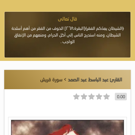
قال تعالى
فرة لأنها أغلى
﴿الشيطان يعِدُكم الفقر﴾[البقرة:٢٦٨] الخوف من الفقر من أهم أسلحة
«خَيْرُ
الشيطان، ومنه استدرج الناس إلى أكل الحرام، ومنعهم من الإنفاق
اللَّ
الواجب .
القارئ عبد الباسط عبد الصمد
> سورة قريش
0.00