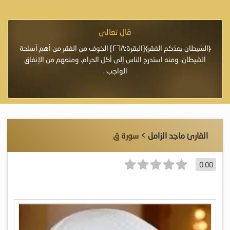
قال تعالى
فرة لأنها أغلى
﴿الشيطان يعِدُكم الفقر﴾[البقرة:٢٦٨] الخوف من الفقر من أهم أسلحة
«خَيْرُ
الشيطان، ومنه استدرج الناس إلى أكل الحرام، ومنعهم من الإنفاق
اللَّ
الواجب .
القارئ ماجد الزامل
> سورة ق
0.00