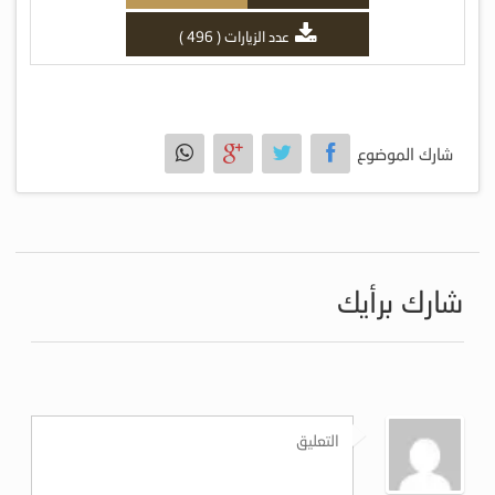
عدد الزيارات ( 496 )
شارك الموضوع
شارك برأيك