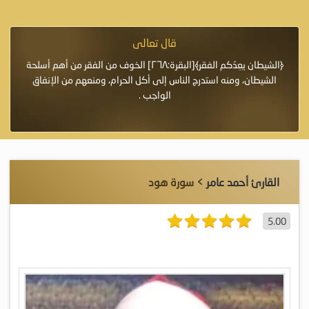
قال تعالى
فرة لأنها أغلى
﴿الشيطان يعِدُكم الفقر﴾[البقرة:٢٦٨] الخوف من الفقر من أهم أسلحة
«خَيْرُ
الشيطان، ومنه استدرج الناس إلى أكل الحرام، ومنعهم من الإنفاق
اللَّ
الواجب .
القارئ أحمد عامر
> سورة هود
5.00