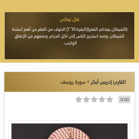
قال تعالى
فرة لأنها أغلى
﴿الشيطان يعِدُكم الفقر﴾[البقرة:٢٦٨] الخوف من الفقر من أهم أسلحة
«خَيْرُ
الشيطان، ومنه استدرج الناس إلى أكل الحرام، ومنعهم من الإنفاق
اللَّ
الواجب .
القارئ إدريس أبكر
> سورة يوسف
0.00