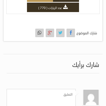
عدد الزيارات ( 770 )
شارك الموضوع
شارك برأيك