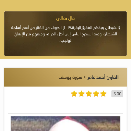
قال تعالى
فرة لأنها أغلى
﴿الشيطان يعِدُكم الفقر﴾[البقرة:٢٦٨] الخوف من الفقر من أهم أسلحة
«خَيْرُ
الشيطان، ومنه استدرج الناس إلى أكل الحرام، ومنعهم من الإنفاق
اللَّ
الواجب .
القارئ أحمد عامر
> سورة يوسف
5.00