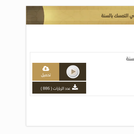
ي التمسك بالسنة
سنة
تحميل
عدد الزيارات ( 886 )