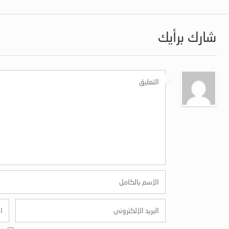
شارك برأيك