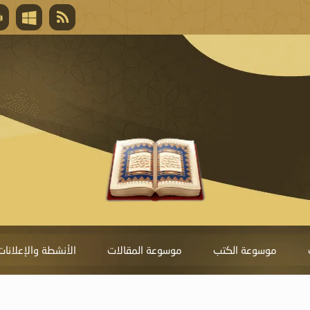
قال تعالى
المغفرة لأنها أغلى جائزة، وهي مفتاح باب العط
تحول دونها الذنوب.
موسوعة الكتب
موسوعة المقالات
الأنشطة والإعلانات