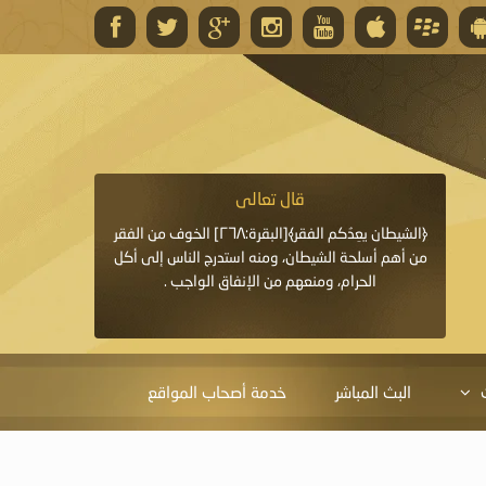
قال تعالى
قال 
﴿وَاللَّهُ يَعِدُكُمْ مَغْفِرَةً مِنْهُ وَفَضْلًا﴾[البقرة: ٢٦٨] قدَّم
﴿الشيطان يعِدُكم الفقر﴾[البقرة:٢٦٨] الخوف من الفقر
«خَيْرُ الدُّعَاءِ دُعَاءُ يَو
ايا التي
من أهم أسلحة الشيطان، ومنه استدرج الناس إلى أكل
قَبْلِي: لاَ إِلَهَ إِلاَّ 
الحرام، ومنعهم من الإنفاق الواجب .
الْحَمْدُ،
البث المباشر
خدمة أصحاب المواقع