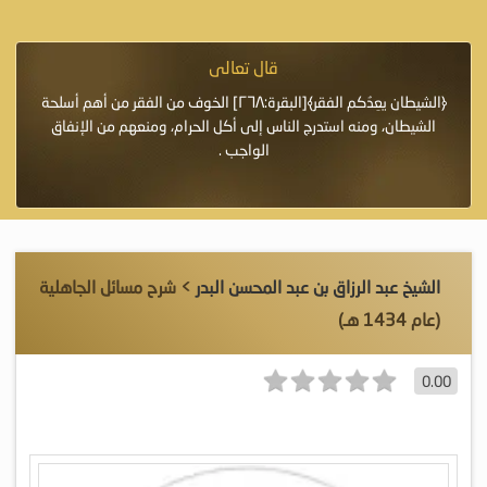
قال تعالى
فرة لأنها أغلى
﴿الشيطان يعِدُكم الفقر﴾[البقرة:٢٦٨] الخوف من الفقر من أهم أسلحة
«خَيْرُ
الشيطان، ومنه استدرج الناس إلى أكل الحرام، ومنعهم من الإنفاق
اللَّ
الواجب .
الشيخ عبد الرزاق بن عبد المحسن البدر
> شرح مسائل الجاهلية
(عام 1434 هـ)
0.00