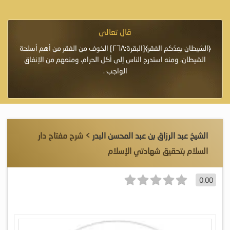
قال تعالى
فرة لأنها أغلى
﴿الشيطان يعِدُكم الفقر﴾[البقرة:٢٦٨] الخوف من الفقر من أهم أسلحة
«خَيْرُ
الشيطان، ومنه استدرج الناس إلى أكل الحرام، ومنعهم من الإنفاق
اللَّ
الواجب .
الشيخ عبد الرزاق بن عبد المحسن البدر
> شرح مفتاح دار
السلام بتحقيق شهادتي الإسلام
0.00