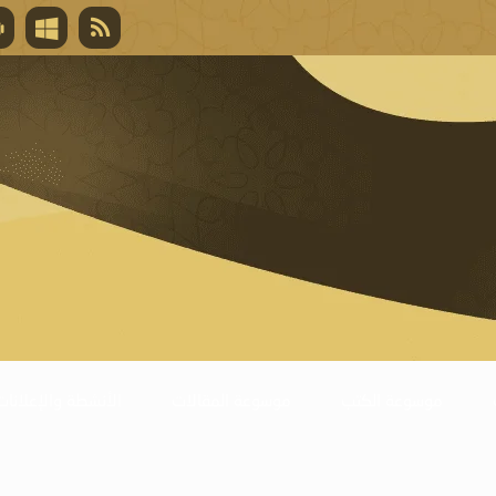
قال تعالى
المغفرة لأنها أغلى جائزة، وهي مفتاح باب العط
تحول دونها الذنوب.
موسوعة الكتب
موسوعة المقالات
الأنشطة والإعلانات