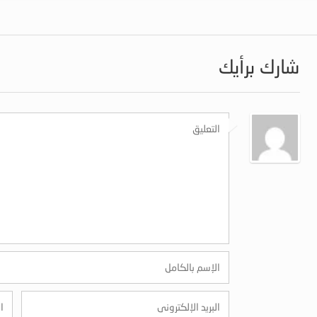
شارك برأيك