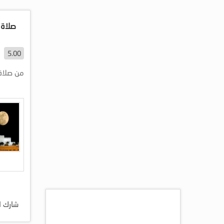
صلاة ا
5.00
من صلاة التراويح رمضان 437
شارك ا
اكثر المقالات مشاهده