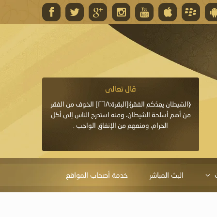
قال تعالى
قال 
﴿وَاللَّهُ يَعِدُكُمْ مَغْفِرَةً مِنْهُ وَفَضْلًا﴾[البقرة: ٢٦٨] قدَّم
﴿الشيطان يعِدُكم الفقر﴾[البقرة:٢٦٨] الخوف من الفقر
«خَيْرُ الدُّعَاءِ دُعَاءُ يَو
ايا التي
من أهم أسلحة الشيطان، ومنه استدرج الناس إلى أكل
قَبْلِي: لاَ إِلَهَ إِلاَّ 
الحرام، ومنعهم من الإنفاق الواجب .
الْحَمْدُ،
البث المباشر
خدمة أصحاب المواقع