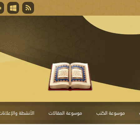
قال تعالى
المغفرة لأنها أغلى جائزة، وهي مفتاح باب العط
تحول دونها الذنوب.
موسوعة الكتب
موسوعة المقالات
الأنشطة والإعلانات