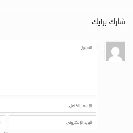
شارك برأيك