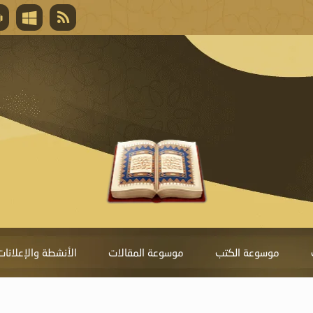
قال تعالى
المغفرة لأنها أغلى جائزة، وهي مفتاح باب العط
تحول دونها الذنوب.
موسوعة الكتب
موسوعة المقالات
الأنشطة والإعلانات