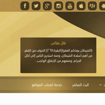
قال تعالى
قال 
﴿وَاللَّهُ يَعِدُكُمْ مَغْفِرَةً مِنْهُ وَفَضْلًا﴾[البقرة: ٢٦٨] قدَّم
﴿الشيطان يعِدُكم الفقر﴾[البقرة:٢٦٨] الخوف من الفقر
«خَيْرُ الدُّعَاءِ دُعَاءُ يَو
ايا التي
من أهم أسلحة الشيطان، ومنه استدرج الناس إلى أكل
قَبْلِي: لاَ إِلَهَ إِلاَّ 
الحرام، ومنعهم من الإنفاق الواجب .
الْحَمْدُ،
البث المباشر
خدمة أصحاب المواقع