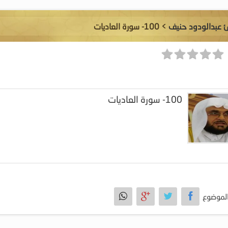
ئ عبدالودود حنيف
> 100- سورة العاديات
100- سورة العاديات
لموضوع