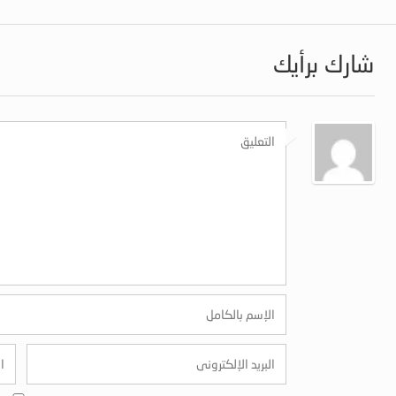
شارك برأيك