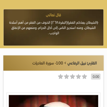
قال تعالى
فرة لأنها أغلى
﴿الشيطان يعِدُكم الفقر﴾[البقرة:٢٦٨] الخوف من الفقر من أهم أسلحة
«خَيْرُ
الشيطان، ومنه استدرج الناس إلى أكل الحرام، ومنعهم من الإنفاق
اللَّ
الواجب .
القارئ نبيل الرفاعي
> 100- سورة العاديات
0.00