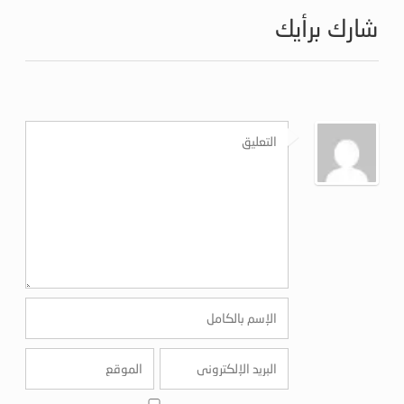
شارك برأيك