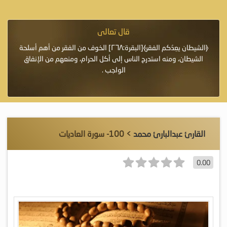
قال تعالى
فرة لأنها أغلى
﴿الشيطان يعِدُكم الفقر﴾[البقرة:٢٦٨] الخوف من الفقر من أهم أسلحة
«خَيْرُ
الشيطان، ومنه استدرج الناس إلى أكل الحرام، ومنعهم من الإنفاق
اللَّ
الواجب .
القارئ عبدالبارئ محمد
> 100- سورة العاديات
0.00