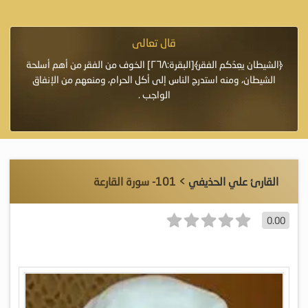
قال تعالى
فرة لأنها أغلى
﴿الشيطان يعِدُكم الفقر﴾[البقرة:٢٦٨] الخوف من الفقر من أهم أسلحة
«خَيْرُ
الشيطان، ومنه استدرج الناس إلى أكل الحرام، ومنعهم من الإنفاق
اللَّ
الواجب .
القارئ علي الحذيفي
> 101- سورة القارعة
0.00