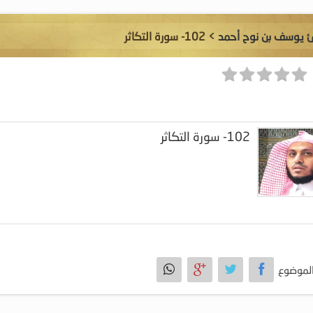
ئ يوسف بن نوح أحمد
> 102- سورة التكاثر
102- سورة التكاثر
لموضوع