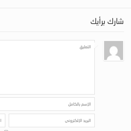
شارك برأيك