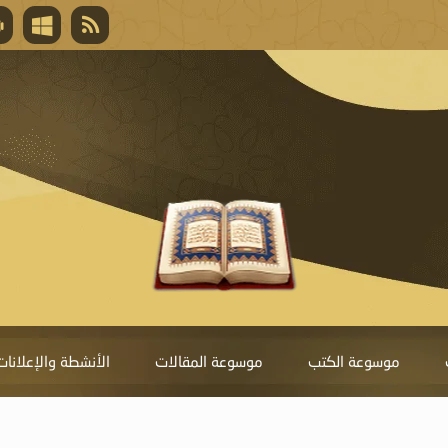
قال تعالى
المغفرة لأنها أغلى جائزة، وهي مفتاح باب العط
تحول دونها الذنوب.
موسوعة الكتب
موسوعة المقالات
الأنشطة والإعلانات