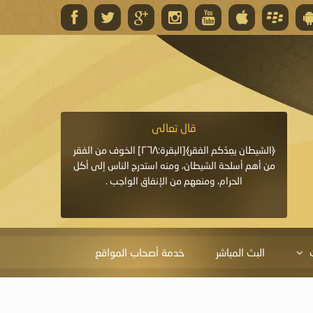
قال تعالى
قال 
﴿وَاللَّهُ يَعِدُكُمْ مَغْفِرَةً مِنْهُ وَفَضْلًا﴾[البقرة: ٢٦٨] قدَّم
﴿الشيطان يعِدُكم الفقر﴾[البقرة:٢٦٨] الخوف من الفقر
«خَيْرُ الدُّعَاءِ دُعَاءُ يَو
ايا التي
من أهم أسلحة الشيطان، ومنه استدرج الناس إلى أكل
قَبْلِي: لاَ إِلَهَ إِلاَّ 
الحرام، ومنعهم من الإنفاق الواجب .
الْحَمْدُ،
البث المباشر
خدمة أصحاب المواقع