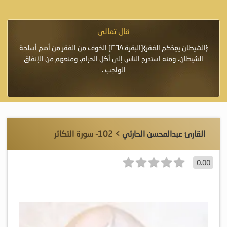
قال تعالى
فرة لأنها أغلى
﴿الشيطان يعِدُكم الفقر﴾[البقرة:٢٦٨] الخوف من الفقر من أهم أسلحة
«خَيْرُ
الشيطان، ومنه استدرج الناس إلى أكل الحرام، ومنعهم من الإنفاق
اللَّ
الواجب .
القارئ عبدالمحسن الحارثي
> 102- سورة التكاثر
0.00