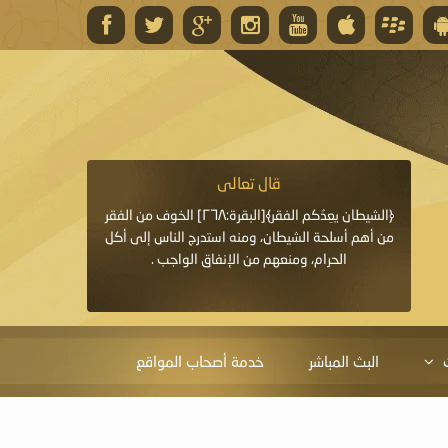
قال تعالى
قال 
﴿وَاللَّهُ يَعِدُكُمْ مَغْفِرَةً مِنْهُ وَفَضْلًا﴾[البقرة: ٢٦٨] قدَّم
﴿الشيطان يعِدُكم الفقر﴾[البقرة:٢٦٨] الخوف من الفقر
«خَيْرُ الدُّعَاءِ دُعَاءُ يَو
ايا التي
من أهم أسلحة الشيطان، ومنه استدرج الناس إلى أكل
قَبْلِي: لاَ إِلَهَ إِلاَّ 
الحرام، ومنعهم من الإنفاق الواجب .
الْحَمْدُ،
البث المباشر
خدمة أصحاب المواقع