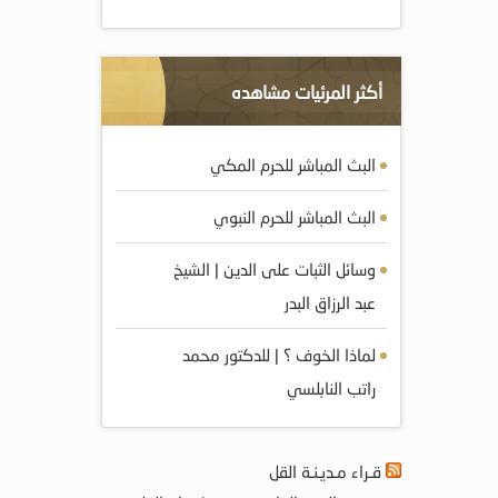
أكثر المرئيات مشاهده
البث المباشر للحرم المكي
البث المباشر للحرم النبوي
وسائل الثبات على الدين | الشيخ
عبد الرزاق البدر
لماذا الخوف ؟ | للدكتور محمد
راتب النابلسي
قـراء مـديـنـة القل