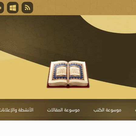
قال تعالى
المغفرة لأنها أغلى جائزة، وهي مفتاح باب العط
تحول دونها الذنوب.
موسوعة الكتب
موسوعة المقالات
الأنشطة والإعلانات