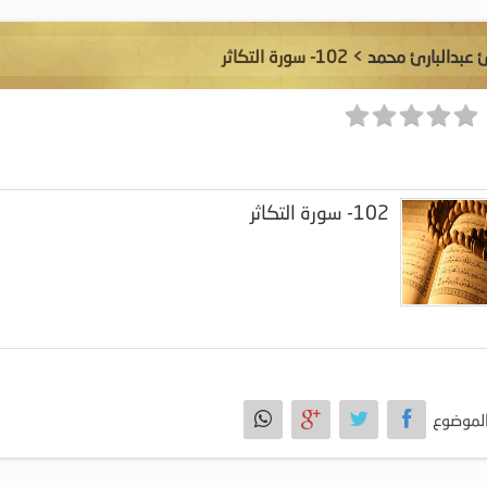
ئ عبدالبارئ محمد
> 102- سورة التكاثر
102- سورة التكاثر
لموضوع