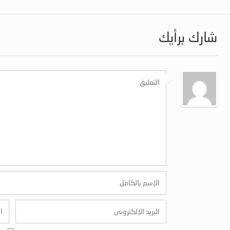
شارك برأيك