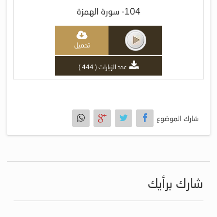
104- سورة الهمزة
تحميل
عدد الزيارات ( 444 )
شارك الموضوع
شارك برأيك