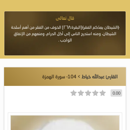
قال تعالى
فرة لأنها أغلى
﴿الشيطان يعِدُكم الفقر﴾[البقرة:٢٦٨] الخوف من الفقر من أهم أسلحة
«خَيْرُ
الشيطان، ومنه استدرج الناس إلى أكل الحرام، ومنعهم من الإنفاق
اللَّ
الواجب .
القارئ عبدالله خياط
> 104- سورة الهمزة
0.00