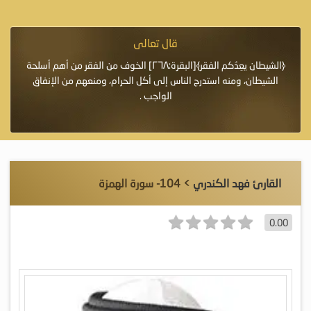
قال تعالى
فرة لأنها أغلى
﴿الشيطان يعِدُكم الفقر﴾[البقرة:٢٦٨] الخوف من الفقر من أهم أسلحة
«خَيْرُ
الشيطان، ومنه استدرج الناس إلى أكل الحرام، ومنعهم من الإنفاق
اللَّ
الواجب .
القارئ فهد الكندري
> 104- سورة الهمزة
0.00