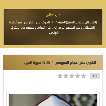
قال تعالى
فرة لأنها أغلى
﴿الشيطان يعِدُكم الفقر﴾[البقرة:٢٦٨] الخوف من الفقر من أهم أسلحة
«خَيْرُ
الشيطان، ومنه استدرج الناس إلى أكل الحرام، ومنعهم من الإنفاق
اللَّ
الواجب .
القارئ علي حجاج السويسي
> 105- سورة الفيل
0.00