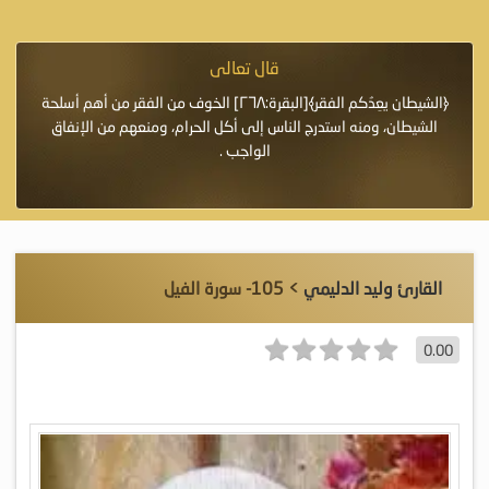
قال تعالى
فرة لأنها أغلى
﴿الشيطان يعِدُكم الفقر﴾[البقرة:٢٦٨] الخوف من الفقر من أهم أسلحة
«خَيْرُ
الشيطان، ومنه استدرج الناس إلى أكل الحرام، ومنعهم من الإنفاق
اللَّ
الواجب .
القارئ وليد الدليمي
> 105- سورة الفيل
0.00