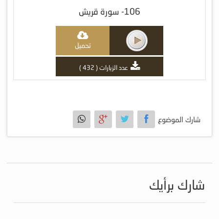
106- سورة قريش
تحميل
عدد الزيارات ( 432 )
شارك الموضوع
شارك برأيك