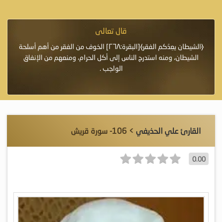
قال تعالى
فرة لأنها أغلى
﴿الشيطان يعِدُكم الفقر﴾[البقرة:٢٦٨] الخوف من الفقر من أهم أسلحة
«خَيْرُ
الشيطان، ومنه استدرج الناس إلى أكل الحرام، ومنعهم من الإنفاق
اللَّ
الواجب .
القارئ علي الحذيفي
> 106- سورة قريش
0.00