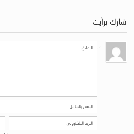
شارك برأيك