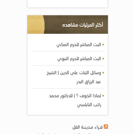
أكثر المرئيات مشاهده
البث المباشر للحرم المكي
البث المباشر للحرم النبوي
وسائل الثبات على الدين | الشيخ
عبد الرزاق البدر
لماذا الخوف ؟ | للدكتور محمد
راتب النابلسي
قـراء مـديـنـة القل