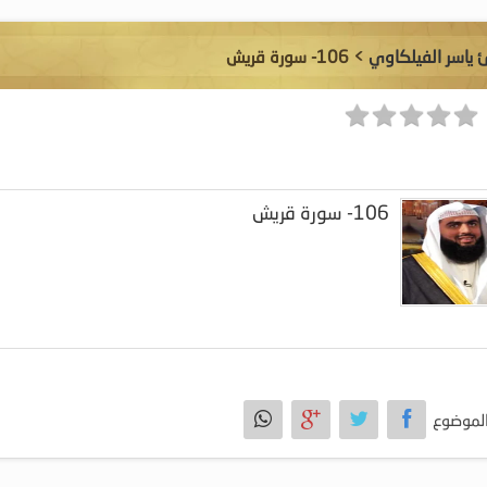
ئ ياسر الفيلكاوي
> 106- سورة قريش
106- سورة قريش
لموضوع