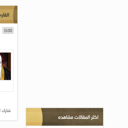
القار
0.00
شارك ا
اكثر المقالات مشاهده