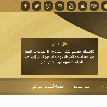
قال تعالى
قال 
﴿وَاللَّهُ يَعِدُكُمْ مَغْفِرَةً مِنْهُ وَفَضْلًا﴾[البقرة: ٢٦٨] قدَّم
﴿الشيطان يعِدُكم الفقر﴾[البقرة:٢٦٨] الخوف من الفقر
«خَيْرُ الدُّعَاءِ دُعَاءُ يَو
ايا التي
من أهم أسلحة الشيطان، ومنه استدرج الناس إلى أكل
قَبْلِي: لاَ إِلَهَ إِلاَّ 
الحرام، ومنعهم من الإنفاق الواجب .
الْحَمْدُ،
البث المباشر
خدمة أصحاب المواقع