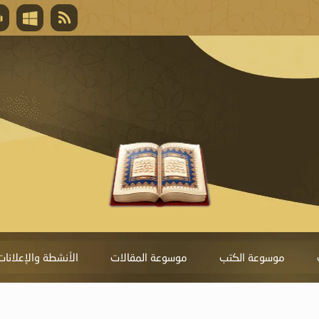
قال تعالى
المغفرة لأنها أغلى جائزة، وهي مفتاح باب العط
تحول دونها الذنوب.
موسوعة الكتب
موسوعة المقالات
الأنشطة والإعلانات