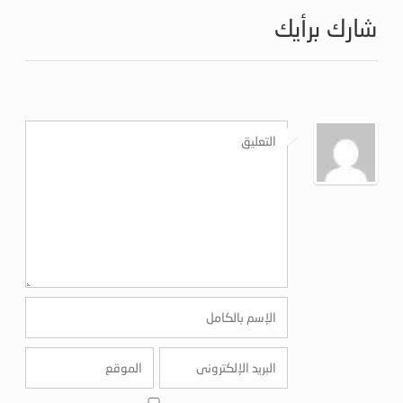
شارك برأيك