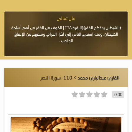
قال تعالى
فرة لأنها أغلى
﴿الشيطان يعِدُكم الفقر﴾[البقرة:٢٦٨] الخوف من الفقر من أهم أسلحة
«خَيْرُ
الشيطان، ومنه استدرج الناس إلى أكل الحرام، ومنعهم من الإنفاق
اللَّ
الواجب .
القارئ عبدالبارئ محمد
> 110- سورة النصر
0.00