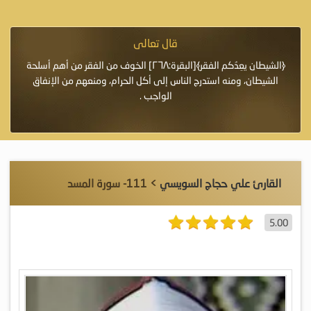
قال تعالى
فرة لأنها أغلى
﴿الشيطان يعِدُكم الفقر﴾[البقرة:٢٦٨] الخوف من الفقر من أهم أسلحة
«خَيْرُ
الشيطان، ومنه استدرج الناس إلى أكل الحرام، ومنعهم من الإنفاق
اللَّ
الواجب .
القارئ علي حجاج السويسي
> 111- سورة المسد
5.00