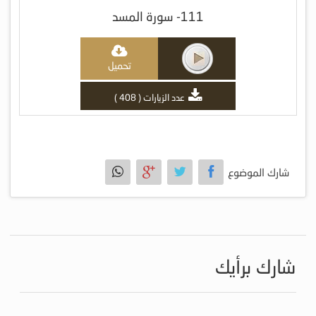
111- سورة المسد
تحميل
عدد الزيارات ( 408 )
شارك الموضوع
شارك برأيك