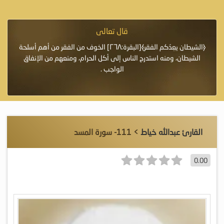
قال تعالى
فرة لأنها أغلى
﴿الشيطان يعِدُكم الفقر﴾[البقرة:٢٦٨] الخوف من الفقر من أهم أسلحة
«خَيْرُ
الشيطان، ومنه استدرج الناس إلى أكل الحرام، ومنعهم من الإنفاق
اللَّ
الواجب .
القارئ عبدالله خياط
> 111- سورة المسد
0.00