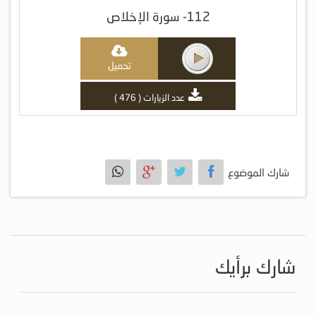
112- سورة الإخلاص
تحميل
عدد الزيارات ( 476 )
شارك الموضوع
شارك برأيك