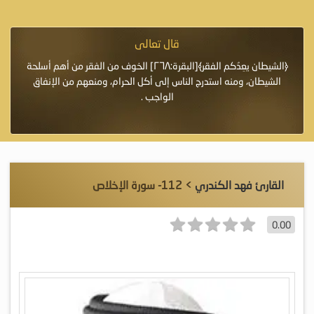
قال تعالى
فرة لأنها أغلى
﴿الشيطان يعِدُكم الفقر﴾[البقرة:٢٦٨] الخوف من الفقر من أهم أسلحة
«خَيْرُ
الشيطان، ومنه استدرج الناس إلى أكل الحرام، ومنعهم من الإنفاق
اللَّ
الواجب .
القارئ فهد الكندري
> 112- سورة الإخلاص
0.00