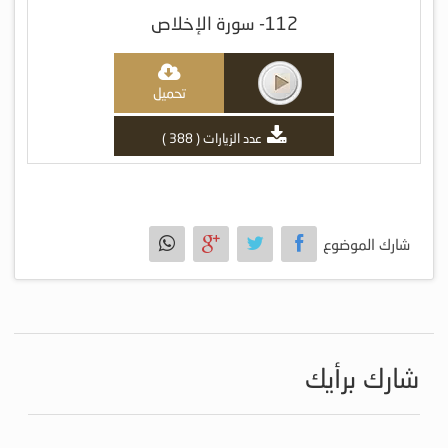
112- سورة الإخلاص
تحميل
عدد الزيارات ( 388 )
شارك الموضوع
شارك برأيك