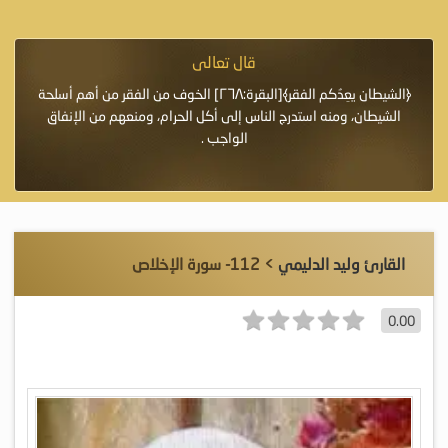
قال تعالى
فرة لأنها أغلى
﴿الشيطان يعِدُكم الفقر﴾[البقرة:٢٦٨] الخوف من الفقر من أهم أسلحة
«خَيْرُ
الشيطان، ومنه استدرج الناس إلى أكل الحرام، ومنعهم من الإنفاق
اللَّ
الواجب .
القارئ وليد الدليمي
> 112- سورة الإخلاص
0.00