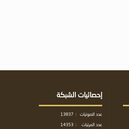
إحصائيات الشبكة
عدد الصوتيات
:
13837
عدد المرئيات
:
14353