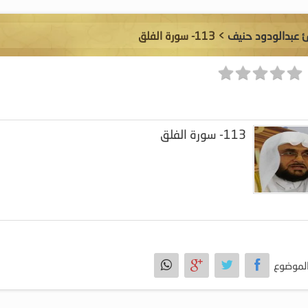
ئ عبدالودود حنيف
> 113- سورة الفلق
113- سورة الفلق
لموضوع