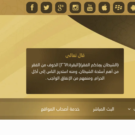
قال تعالى
قال 
﴿وَاللَّهُ يَعِدُكُمْ مَغْفِرَةً مِنْهُ وَفَضْلًا﴾[البقرة: ٢٦٨] قدَّم
﴿الشيطان يعِدُكم الفقر﴾[البقرة:٢٦٨] الخوف من الفقر
«خَيْرُ الدُّعَاءِ دُعَاءُ يَو
ايا التي
من أهم أسلحة الشيطان، ومنه استدرج الناس إلى أكل
قَبْلِي: لاَ إِلَهَ إِلاَّ 
الحرام، ومنعهم من الإنفاق الواجب .
الْحَمْدُ،
البث المباشر
خدمة أصحاب المواقع