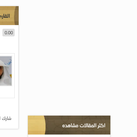
القار
0.00
شارك ا
اكثر المقالات مشاهده