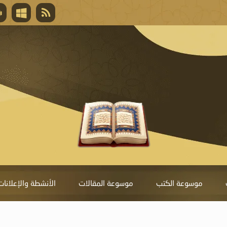
قال تعالى
المغفرة لأنها أغلى جائزة، وهي مفتاح باب العط
تحول دونها الذنوب.
موسوعة الكتب
موسوعة المقالات
الأنشطة والإعلانات