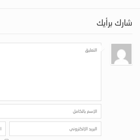
شارك برأيك