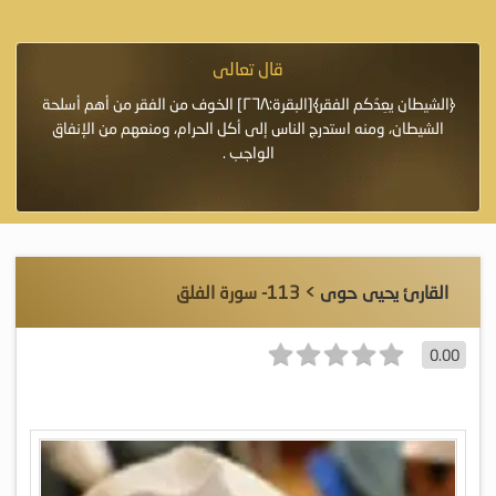
قال تعالى
فرة لأنها أغلى
﴿الشيطان يعِدُكم الفقر﴾[البقرة:٢٦٨] الخوف من الفقر من أهم أسلحة
«خَيْرُ
الشيطان، ومنه استدرج الناس إلى أكل الحرام، ومنعهم من الإنفاق
اللَّ
الواجب .
القارئ يحيى حوى
> 113- سورة الفلق
0.00