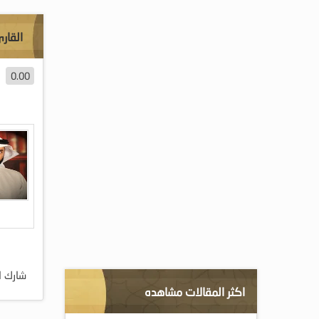
القار
0.00
شارك ا
اكثر المقالات مشاهده