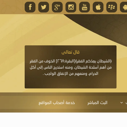
قال تعالى
قال 
﴿وَاللَّهُ يَعِدُكُمْ مَغْفِرَةً مِنْهُ وَفَضْلًا﴾[البقرة: ٢٦٨] قدَّم
﴿الشيطان يعِدُكم الفقر﴾[البقرة:٢٦٨] الخوف من الفقر
«خَيْرُ الدُّعَاءِ دُعَاءُ يَو
ايا التي
من أهم أسلحة الشيطان، ومنه استدرج الناس إلى أكل
قَبْلِي: لاَ إِلَهَ إِلاَّ 
الحرام، ومنعهم من الإنفاق الواجب .
الْحَمْدُ،
البث المباشر
خدمة أصحاب المواقع