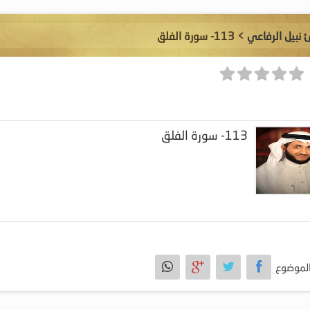
ئ نبيل الرفاعي
> 113- سورة الفلق
113- سورة الفلق
لموضوع