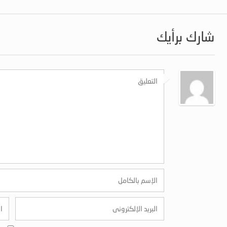
شارك برأيك