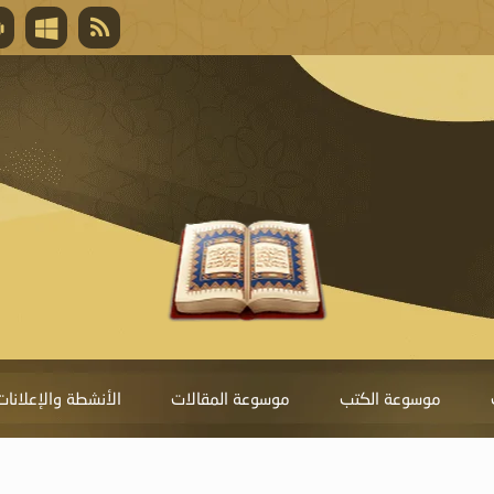
قال تعالى
المغفرة لأنها أغلى جائزة، وهي مفتاح باب العط
تحول دونها الذنوب.
موسوعة الكتب
موسوعة المقالات
الأنشطة والإعلانات