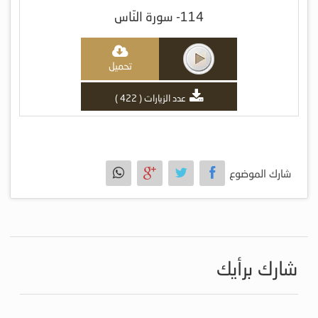
114- سورة النّاس
تحميل
عدد الزيارات ( 422 )
شارك الموضوع
شارك برأيك