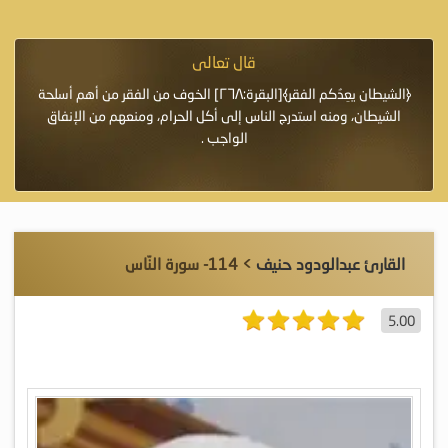
قال تعالى
فرة لأنها أغلى
﴿الشيطان يعِدُكم الفقر﴾[البقرة:٢٦٨] الخوف من الفقر من أهم أسلحة
«خَيْرُ
الشيطان، ومنه استدرج الناس إلى أكل الحرام، ومنعهم من الإنفاق
اللَّ
الواجب .
القارئ عبدالودود حنيف
> 114- سورة النّاس
5.00