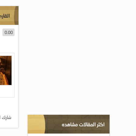
القار
0.00
شارك ا
اكثر المقالات مشاهده