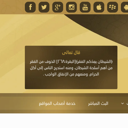
قال تعالى
قال 
﴿وَاللَّهُ يَعِدُكُمْ مَغْفِرَةً مِنْهُ وَفَضْلًا﴾[البقرة: ٢٦٨] قدَّم
﴿الشيطان يعِدُكم الفقر﴾[البقرة:٢٦٨] الخوف من الفقر
«خَيْرُ الدُّعَاءِ دُعَاءُ يَو
ايا التي
من أهم أسلحة الشيطان، ومنه استدرج الناس إلى أكل
قَبْلِي: لاَ إِلَهَ إِلاَّ 
الحرام، ومنعهم من الإنفاق الواجب .
الْحَمْدُ،
البث المباشر
خدمة أصحاب المواقع