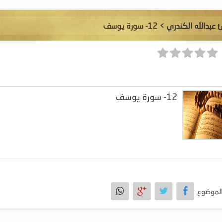
ئ عبدالله الكندري
> 12- سورة يوسف
12- سورة يوسف
لموضوع