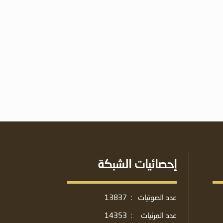
إحصائيات الشبكة
عدد الصوتيات
:
13837
عدد المرئيات
:
14353