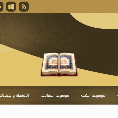
قال تعالى
المغفرة لأنها أغلى جائزة، وهي مفتاح باب العط
تحول دونها الذنوب.
موسوعة الكتب
موسوعة المقالات
الأنشطة والإعلانات