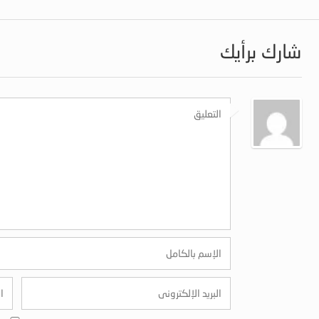
شارك برأيك