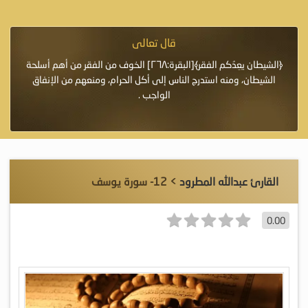
قال تعالى
فرة لأنها أغلى
﴿الشيطان يعِدُكم الفقر﴾[البقرة:٢٦٨] الخوف من الفقر من أهم أسلحة
«خَيْرُ
الشيطان، ومنه استدرج الناس إلى أكل الحرام، ومنعهم من الإنفاق
اللَّ
الواجب .
القارئ عبدالله المطرود
> 12- سورة يوسف
0.00