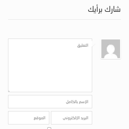
شارك برأيك