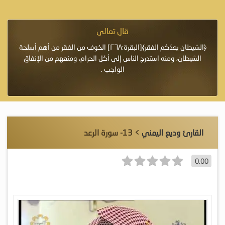
قال تعالى
فرة لأنها أغلى
﴿الشيطان يعِدُكم الفقر﴾[البقرة:٢٦٨] الخوف من الفقر من أهم أسلحة
«خَيْرُ
الشيطان، ومنه استدرج الناس إلى أكل الحرام، ومنعهم من الإنفاق
اللَّ
الواجب .
القارئ وديع اليمني
> 13- سورة الرعد
0.00