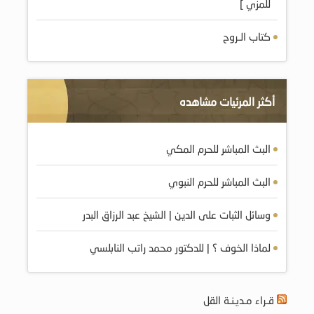
للمزي ]
كتاب الـروح
أكثر المرئيات مشاهده
البث المباشر للحرم المكي
البث المباشر للحرم النبوي
وسائل الثبات على الدين | الشيخ عبد الرزاق البدر
لماذا الخوف ؟ | للدكتور محمد راتب النابلسي
قـراء مـديـنـة القل