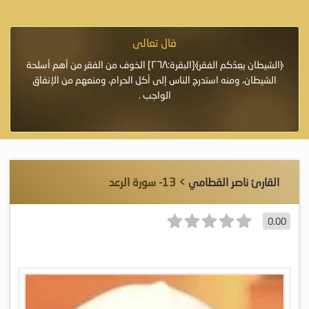
قال تعالى
فرة لأنها أغلى
﴿الشيطان يعِدُكم الفقر﴾[البقرة:٢٦٨] الخوف من الفقر من أهم أسلحة
«خَيْرُ
الشيطان، ومنه استدرج الناس إلى أكل الحرام، ومنعهم من الإنفاق
اللَّ
الواجب .
القارئ ناصر القطامي
> 13- سورة الرعد
0.00