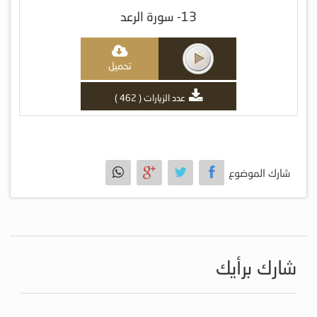
13- سورة الرعد
تحميل
عدد الزيارات ( 462 )
شارك الموضوع
شارك برأيك