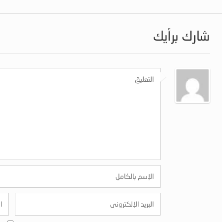
شارك برأيك