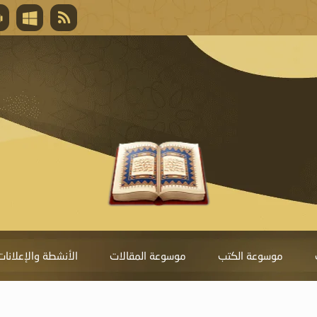
قال تعالى
المغفرة لأنها أغلى جائزة، وهي مفتاح باب العط
تحول دونها الذنوب.
موسوعة الكتب
موسوعة المقالات
الأنشطة والإعلانات