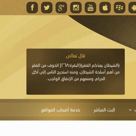
قال تعالى
قال 
﴿وَاللَّهُ يَعِدُكُمْ مَغْفِرَةً مِنْهُ وَفَضْلًا﴾[البقرة: ٢٦٨] قدَّم
﴿الشيطان يعِدُكم الفقر﴾[البقرة:٢٦٨] الخوف من الفقر
«خَيْرُ الدُّعَاءِ دُعَاءُ يَو
ايا التي
من أهم أسلحة الشيطان، ومنه استدرج الناس إلى أكل
قَبْلِي: لاَ إِلَهَ إِلاَّ 
الحرام، ومنعهم من الإنفاق الواجب .
الْحَمْدُ،
البث المباشر
خدمة أصحاب المواقع