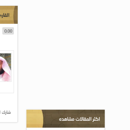
القار
0.00
شارك ا
اكثر المقالات مشاهده