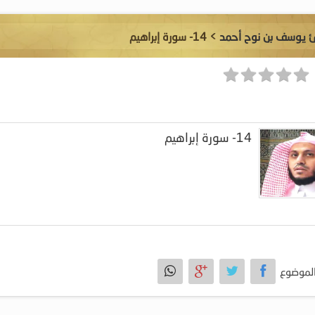
ئ يوسف بن نوح أحمد
> 14- سورة إبراهيم
14- سورة إبراهيم
لموضوع