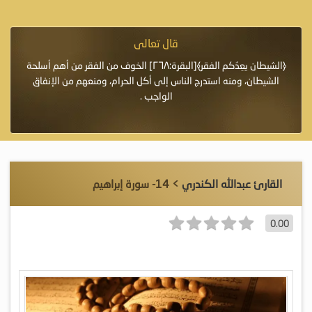
قال تعالى
فرة لأنها أغلى
﴿الشيطان يعِدُكم الفقر﴾[البقرة:٢٦٨] الخوف من الفقر من أهم أسلحة
«خَيْرُ
الشيطان، ومنه استدرج الناس إلى أكل الحرام، ومنعهم من الإنفاق
اللَّ
الواجب .
القارئ عبدالله الكندري
> 14- سورة إبراهيم
0.00