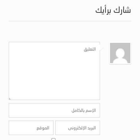
شارك برأيك