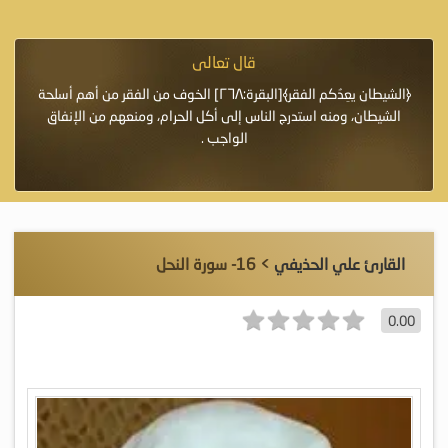
قال تعالى
فرة لأنها أغلى
﴿الشيطان يعِدُكم الفقر﴾[البقرة:٢٦٨] الخوف من الفقر من أهم أسلحة
«خَيْرُ
الشيطان، ومنه استدرج الناس إلى أكل الحرام، ومنعهم من الإنفاق
اللَّ
الواجب .
القارئ علي الحذيفي
> 16- سورة النحل
0.00