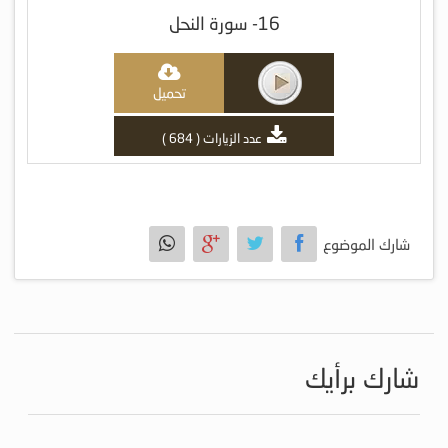
16- سورة النحل
تحميل
عدد الزيارات ( 684 )
شارك الموضوع
شارك برأيك