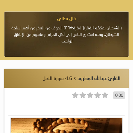
قال تعالى
فرة لأنها أغلى
﴿الشيطان يعِدُكم الفقر﴾[البقرة:٢٦٨] الخوف من الفقر من أهم أسلحة
«خَيْرُ
الشيطان، ومنه استدرج الناس إلى أكل الحرام، ومنعهم من الإنفاق
اللَّ
الواجب .
القارئ عبدالله المطرود
> 16- سورة النحل
0.00