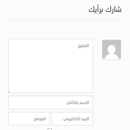
شارك برأيك