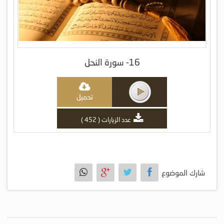
16- سورة النحل
تحميل
عدد الزيارات ( 452 )
شارك الموضوع