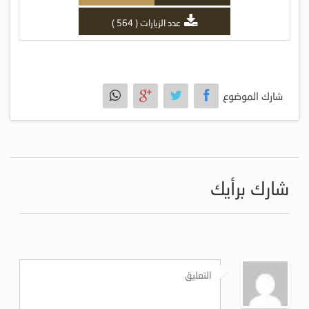
عدد الزيارات ( 564 )
شارك الموضوع
شارك برأيك