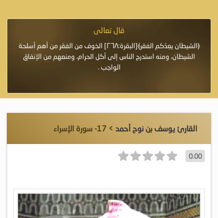
قال تعالى
فرة لأنها أغلى
﴿الشيطان يعِدُكم الفقر﴾[البقرة:٢٦٨] الخوف من الفقر من أهم أسلحة
«خَيْرُ
الشيطان، ومنه استدرج الناس إلى أكل الحرام، ومنعهم من الإنفاق
اللَّ
الواجب .
القارئ يوسف بن نوح أحمد
> 17- سورة الإسراء
0.00