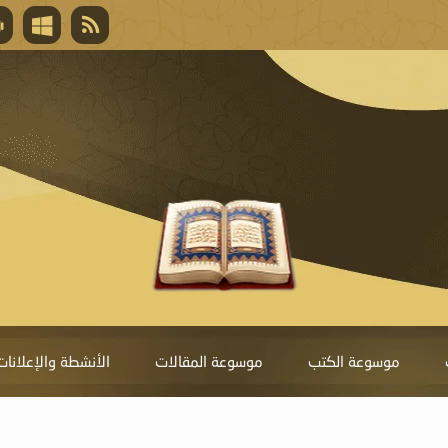
قال تعالى
المغفرة لأنها أغلى جائزة، وهي مفتاح باب العط
تحول دونها الذنوب.
موسوعة الكتب
موسوعة المقالات
الأنشطة والإعلانات