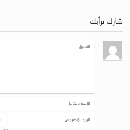
شارك برأيك