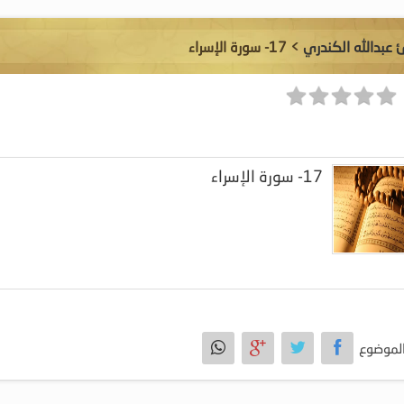
ئ عبدالله الكندري
> 17- سورة الإسراء
17- سورة الإسراء
لموضوع