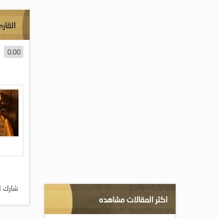
القار
0.00
شارك ا
اكثر المقالات مشاهده