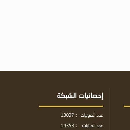
إحصائيات الشبكة
عدد الصوتيات
:
13837
عدد المرئيات
:
14353