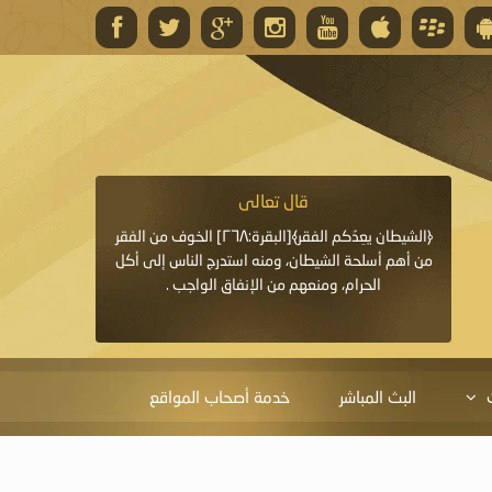
قال تعالى
قال 
﴿وَاللَّهُ يَعِدُكُمْ مَغْفِرَةً مِنْهُ وَفَضْلًا﴾[البقرة: ٢٦٨] قدَّم
﴿الشيطان يعِدُكم الفقر﴾[البقرة:٢٦٨] الخوف من الفقر
«خَيْرُ الدُّعَاءِ دُعَاءُ يَو
ايا التي
من أهم أسلحة الشيطان، ومنه استدرج الناس إلى أكل
قَبْلِي: لاَ إِلَهَ إِلاَّ 
الحرام، ومنعهم من الإنفاق الواجب .
الْحَمْدُ،
البث المباشر
خدمة أصحاب المواقع