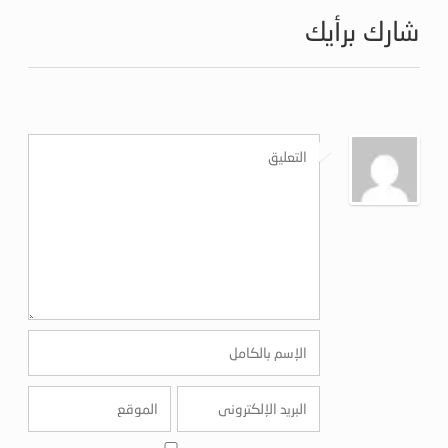
شارك برأيك