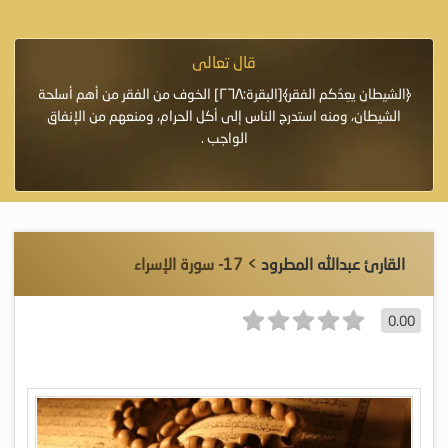
قال تعالى
فرة لأنها أغلى
﴿الشيطان يعِدُكم الفقر﴾[البقرة:٢٦٨] الخوف من الفقر من أهم أسلحة
«خَيْرُ
الشيطان، ومنه استدرج الناس إلى أكل الحرام، ومنعهم من الإنفاق
اللَّ
الواجب .
القارئ عبدالله المطرود
> 17- سورة الإسراء
0.00