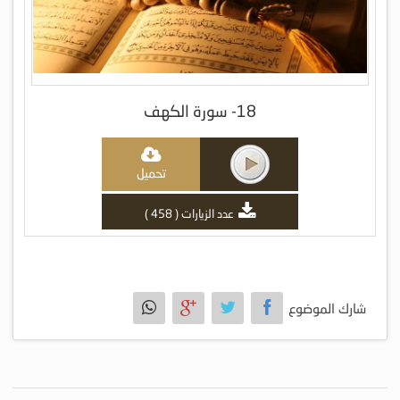
18- سورة الكهف
تحميل
عدد الزيارات ( 458 )
شارك الموضوع