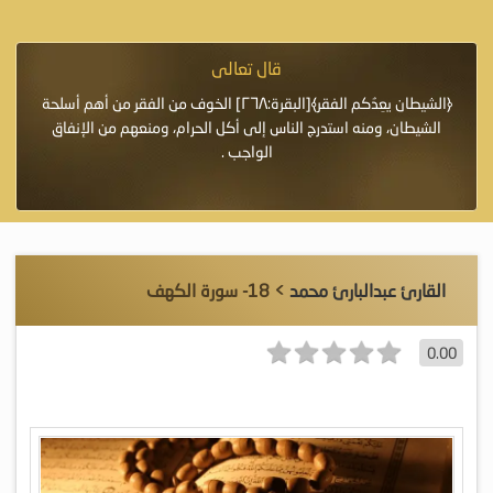
قال تعالى
فرة لأنها أغلى
﴿الشيطان يعِدُكم الفقر﴾[البقرة:٢٦٨] الخوف من الفقر من أهم أسلحة
«خَيْرُ
الشيطان، ومنه استدرج الناس إلى أكل الحرام، ومنعهم من الإنفاق
اللَّ
الواجب .
القارئ عبدالبارئ محمد
> 18- سورة الكهف
0.00