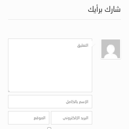
شارك برأيك