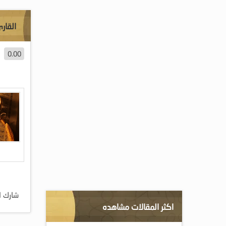
القار
0.00
شارك ا
اكثر المقالات مشاهده