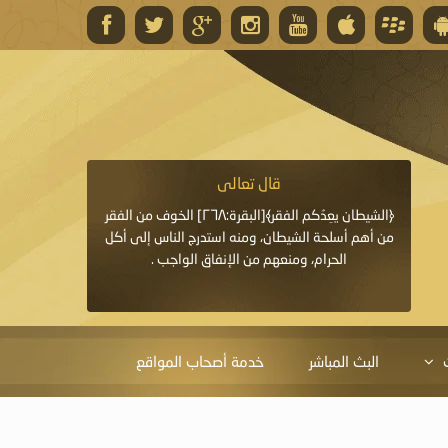
قال تعالى
قال 
﴿وَاللَّهُ يَعِدُكُمْ مَغْفِرَةً مِنْهُ وَفَضْلًا﴾[البقرة: ٢٦٨] قدَّم
﴿الشيطان يعِدُكم الفقر﴾[البقرة:٢٦٨] الخوف من الفقر
«خَيْرُ الدُّعَاءِ دُعَاءُ يَو
ايا التي
من أهم أسلحة الشيطان، ومنه استدرج الناس إلى أكل
قَبْلِي: لاَ إِلَهَ إِلاَّ 
الحرام، ومنعهم من الإنفاق الواجب .
الْحَمْدُ،
البث المباشر
خدمة أصحاب المواقع