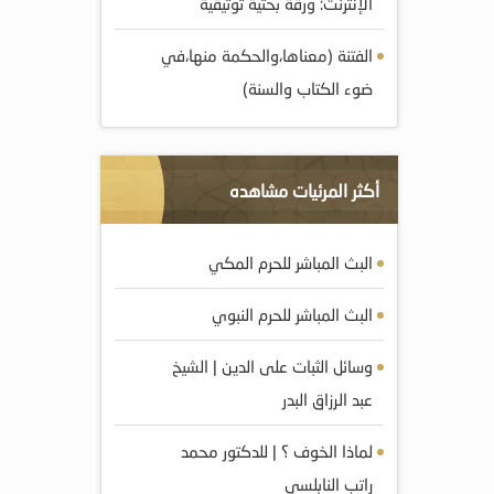
الإنترنت: ورقة بحثية توثيقية
الفتنة (معناها،والحكمة منها،في
ضوء الكتاب والسنة)
أكثر المرئيات مشاهده
البث المباشر للحرم المكي
البث المباشر للحرم النبوي
وسائل الثبات على الدين | الشيخ
عبد الرزاق البدر
لماذا الخوف ؟ | للدكتور محمد
راتب النابلسي